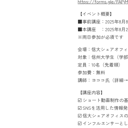
https://forms.gle/FAPjM
【イベント概要】
■事前講座：2025年8月
■本講座 ：2025年8月2
※両日参加が必須です
会場：信大シェアオフィスM
対象：信州大学生（学部
定員：10名（先着順）
参加費：無料
講師：ヨココ氏（詳細→
【講座内容】
☑️ ショート動画制作
☑️ SNSを活用した情
☑️ 信大シェアオフィス
☑️ インフルエンサー