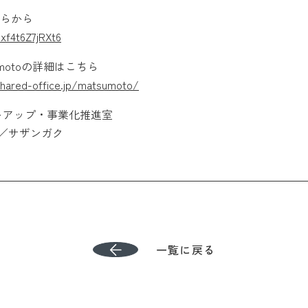
らから
xf4t6Z7jRXt6
motoの詳細はこちら
shared-office.jp/matsumoto/
トアップ・事業化推進室
O／サザンガク
一覧に戻る
一覧に戻る